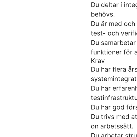
Du deltar i int
behövs.
Du är med och 
test- och verif
Du samarbetar 
funktioner för 
Krav
Du har flera år
systemintegrat
Du har erfarenh
testinfrastruktu
Du har god för
Du trivs med a
on arbetssätt.
Du arbetar str