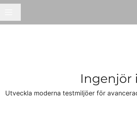
Dela sidan
KARRIÄRMENY
Ingenjör 
Utveckla moderna testmiljöer för avancera