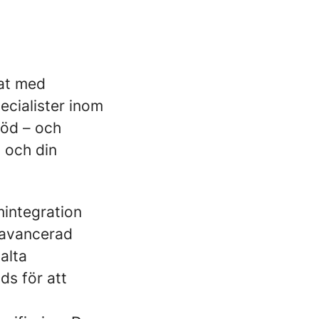
rat med
pecialister inom
stöd – och
 och din
mintegration
t avancerad
alta
ds för att