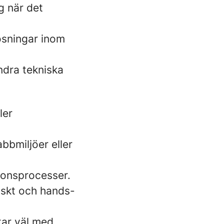
g när det
ösningar inom
ndra tekniska
ler
abbmiljöer eller
ionsprocesser.
iskt och hands-
tar väl med