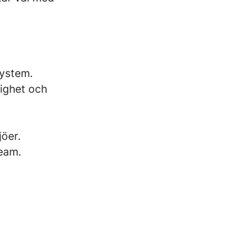
system.
lighet och
jöer.
team.