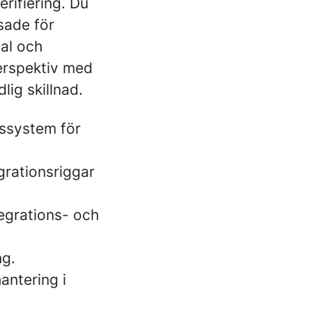
erifiering. Du
ssade för
val och
perspektiv med
lig skillnad.
nssystem för
grationsriggar
egrations- och
ng.
antering i