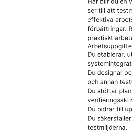
Här blir du en v
ser till att te
effektiva arbet
förbättringar. 
praktiskt arbete
Arbetsuppgifte
Du etablerar, u
systemintegrati
Du designar oc
och annan test
Du stöttar pla
verifieringsakti
Du bidrar till u
Du säkerställer
testmiljöerna.