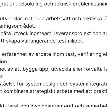
egration, felsökning och teknisk problemlösnin
utvecklar metoder, arbetssätt och tekniska l
ieringsområdet.
nära utvecklingsteam, leveransprojekt och a
att skapa välfungerande testmiljöer.
s erfarenhet av arbete inom test, verifiering el
ion.
et av att bygga upp, utveckla eller förvalta l
r.
ståelse för systemdesign och systemintegrat
tt kombinera strategiskt arbete med ett prakt
ukturerat och lösningsorienterat och samarbe