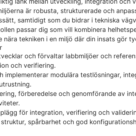
iktig länk mellan utveckling, integration och v
stmiljöerna är robusta, strukturerade och anpa
ssätt, samtidigt som du bidrar i tekniska väg
Rollen passar dig som vill kombinera helhets
 nära tekniken i en miljö där din insats gör tyd
r
tvecklar och förvaltar labbmiljöer och refere
on och verifiering.
h implementerar modulära testlösningar, inte
utrustning.
nering, förberedelse och genomförande av int
viteter.
pplägg för integration, verifiering och valideri
 struktur, spårbarhet och god konfigurationsh